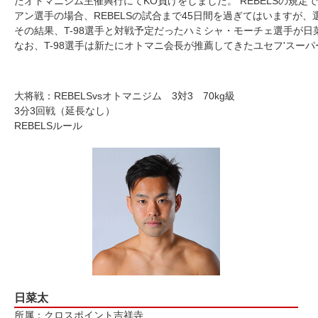
たオトマニジム主催興行にてKO負けをしました。 REBELSの規
アン選手の場合、REBELSの試合まで45日間を過ぎてはいます
その結果、T-98選手と対戦予定だったハミシャ・モーチェ選手が
なお、T-98選手は新たにオトマニ会長が推薦してきたユセフ'スー
大将戦：REBELSvsオトマニジム 3対3 70kg級
3分3回戦（延長なし）
REBELSルール
日菜太
所属：クロスポイント吉祥寺